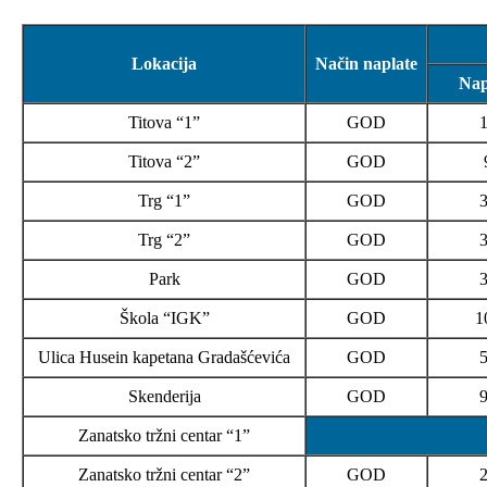
Lokacija
Način naplate
Nap
Titova “1”
GOD
Titova “2”
GOD
Trg “1”
GOD
Trg “2”
GOD
Park
GOD
Škola “IGK”
GOD
1
Ulica Husein kapetana Gradašćevića
GOD
Skenderija
GOD
Zanatsko tržni centar “1”
Zanatsko tržni centar “2”
GOD