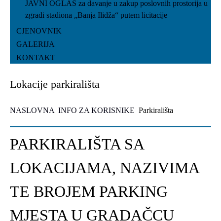
JAVNI OGLAS za davanje u zakup poslovnih prostorija u
zgradi stadiona „Banja Ilidža“ putem licitacije
CJENOVNIK
GALERIJA
KONTAKT
Lokacije parkirališta
NASLOVNA
INFO ZA KORISNIKE
Parkirališta
PARKIRALIŠTA SA
LOKACIJAMA, NAZIVIMA
TE BROJEM PARKING
MJESTA U GRADAČCU