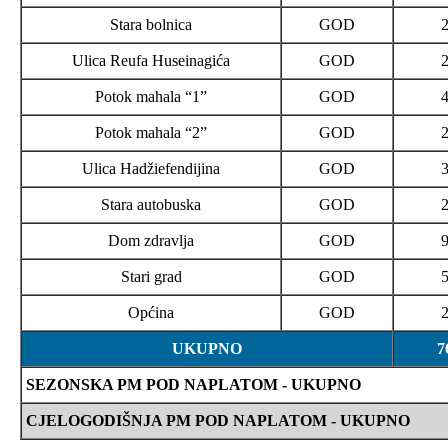
Stara bolnica
GOD
Ulica Reufa Huseinagića
GOD
Potok mahala “1”
GOD
Potok mahala “2”
GOD
Ulica Hadžiefendijina
GOD
Stara autobuska
GOD
Dom zdravlja
GOD
Stari grad
GOD
Općina
GOD
UKUPNO
7
SEZONSKA PM POD NAPLATOM - UKUPNO
CJELOGODIŠNJA PM POD NAPLATOM - UKUPNO