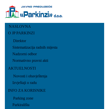
NASLOVNA
O JP PARKINZI
Direktor
Sistematizacija radnih mijesta
Nadzorni odbor
Normativno pravni akti
AKTUELNOSTI
Novosti i obavještenja
Izvještaji o radu
INFO ZA KORISNIKE
Parking zone
Parkirališta