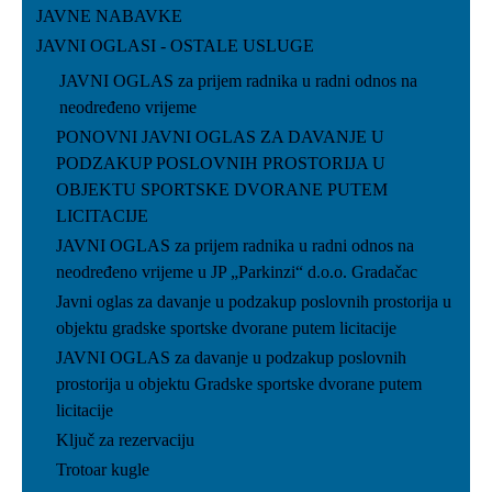
JAVNE NABAVKE
JAVNI OGLASI - OSTALE USLUGE
JAVNI OGLAS za prijem radnika u radni odnos na
neodređeno vrijeme
PONOVNI JAVNI OGLAS ZA DAVANJE U
PODZAKUP POSLOVNIH PROSTORIJA U
OBJEKTU SPORTSKE DVORANE PUTEM
LICITACIJE
JAVNI OGLAS za prijem radnika u radni odnos na
neodređeno vrijeme u JP „Parkinzi“ d.o.o. Gradačac
Javni oglas za davanje u podzakup poslovnih prostorija u
objektu gradske sportske dvorane putem licitacije
JAVNI OGLAS za davanje u podzakup poslovnih
prostorija u objektu Gradske sportske dvorane putem
licitacije
Ključ za rezervaciju
Trotoar kugle