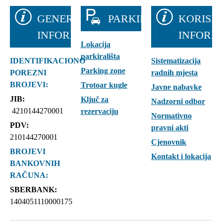
GENERALNE
PARKIRALIŠTA
KORISN
INFORMACIJE
INFORM
Lokacija
parkirališta
IDENTIFIKACIONO
Sistematizacija
Parking zone
POREZNI
radnih mjesta
BROJEVI:
Trotoar kugle
Javne nabavke
JIB:
Ključ za
Nadzorni odbor
4210144270001
rezervaciju
Normativno
PDV:
pravni akti
210144270001
Cjenovnik
BROJEVI
Kontakt i lokacija
BANKOVNIH
RAČUNA:
SBERBANK:
1404051110000175